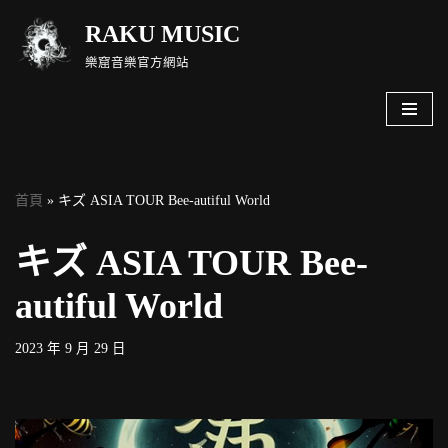
RAKU MUSIC
Skip
樂窟音樂官方網站
to
content
首頁
»
キズ ASIA TOUR Bee-autiful World
キズ ASIA TOUR Bee-
autiful World
2023 年 9 月 29 日