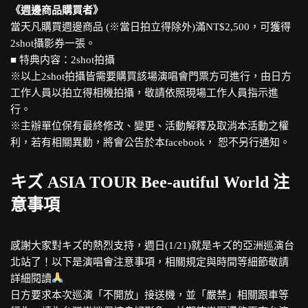
《週邊商品購買者》
當天凡購買週邊商品 (※當日拍立得除外)滿NT$2,500，可獲得
2shot攝影券一張。
■ 特典内容：2shot拍攝
※以上2shot拍攝皆需要購買該場演唱會門票方可進行，由日方
工作人員以拍立得相機拍攝，敬請依照現場工作人員指示進
行。
※主辦單位保有最終修改、變更、活動解釋及取消本活動之權
利，若有相關異動，將會公告於本facebook， 恕不另行通知。
キズ ASIA TOUR Bee-autiful World 注
意事項
感謝大家對キズ的熱烈支持，週日(1/21)就是キズ的亞洲巡演台
北站了！以下是演唱會注意事項，相關規定與時間等細節敬請
詳細閱讀
日方要求本次巡演「不開放」接送機，並「嚴禁」相關跟車等