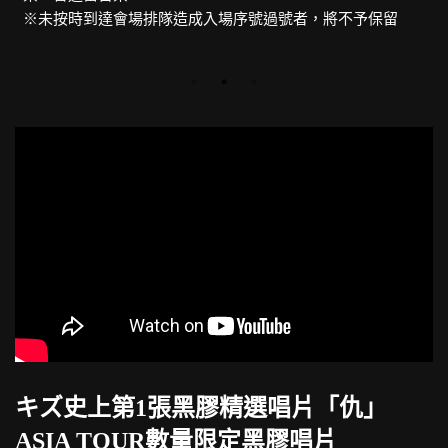
※未按時到達會場排隊造成入場序號過號者，將不予保留
キズ史上第1張黑膠精選唱片「仇」
ASIA TOUR數量限定黑膠唱片