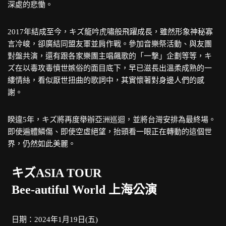
深處的悲慟。
2017年結成至今，キズ龍吟虎嘯般飛躍成長，雖然形象神秘寡
言冷峻，卻廣結同盟友軍並肩作戰。參加音樂祭活動、與友團
對盤共演，還有跟各家樂團主唱飆歌的「一撃」企劃等等，キ
ズ在以毒攻毒憤世嫉俗的面目底下，早已滋長出溫柔成熟的一
縷情絲，看似厭世扭曲的歌詞中，其實懷著對身邊人們的感
謝。
睽違5年，キズ將再度舉辦亞洲巡迴，並將台灣安排為最終場。
即使遍體鱗傷、即使空虛絕望，抬頭看一眼正在轉動的這個世
界，仍然如此美麗。
キズASIA TOUR
Bee-autiful World 上海公演
日期：2024年1月19日(五)