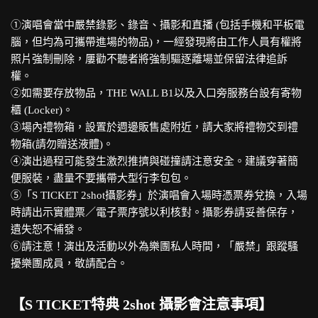
①演唱會當中嚴禁錄影、錄音、攝影和直播 (包括手機和平板電
腦，但均為可攜帶進場的物品)，一經發現將由工作人員有權將
照片強制刪除，屢勸不聽者將強制驅逐離場並保留法律追訴
權。
②如需要存放物品，THE WALL B1以及入口旁服務台設有寄物
櫃 (Locker)。
③場內禮物箱，設置於週邊販售處附近，請大家將禮物交到禮
物箱(請勿贈送液體)。
④演出過程可能發生激烈推擠與碰撞請注意安全。建議穿著簡
便服裝，盡量不要攜帶大型行李包包。
⑤「S TICKET 2shot攝影券」於演唱會入場時憑票券兌換，入場
時請出示實體票／電子票序號以利核對。攝影券請妥善保存，
遺失恕不補發。
⑥請注意！演出及活動以外為樂團私人時間，「嚴禁」跟蹤騷
擾樂團成員，敬請配合。
【S TICKET特典 2shot 攝影會注意事項】