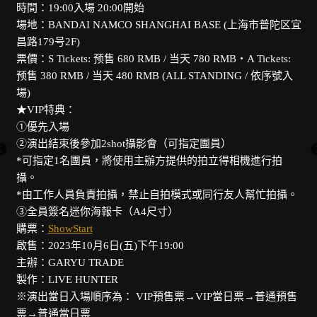
時間：19:00入場 20:00開始
場地：BANDAI NAMCO SHANGHAI BASE (上海市普陀区宜
昌路179号2F)
票價：S Tickets: 预售 680 RMB / 当天 780 RMB・A Tickets:
预售 380 RMB / 当天 480 RMB (ALL STANDING / 依序號入
場)
★VIP特典：
①優先入場
②演出結束後參加2shot攝影會（可指定團員）
*可指定1名團員，將使用主辦方提供的拍立得相機進行拍
。
攝。
*由工作人員負責拍攝，禁止自拍模式或同行友人幫忙拍攝。
③全員簽名迷你海報卡（A4尺寸）
購票：
ShowStart
啟售：2023年10月6日(五)下午19:00
主辦：GARYU TRADE
製作：LIVE HUNTER
※演出當日入場順序為： VIP預售票→VIP當日票→普通預售
票→普通當日票