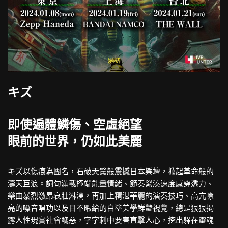
キズ
即使遍體鱗傷、空虛絕望
眼前的世界，仍如此美麗
キズ以傷痕為團名，石破天驚般震撼日本樂壇，掀起革命般的
濤天巨浪。詞句滿載極端能量情緒、節奏緊湊速度感穿透力、
樂曲暴烈激昂哀壯淋漓，再加上精湛華麗的演奏技巧、高亢嘹
亮的嗓音唱功以及目不暇給的白塗美學鮮豔視覺，總是狠狠揭
露人性現實社會醜惡，字字刺中要害直擊人心，挖出躲在靈魂