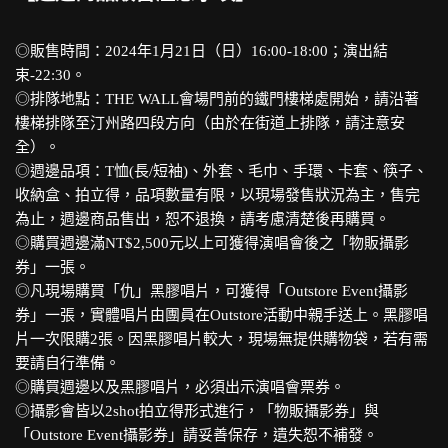
◎販售時間：2024年1月21日（日）16:00-18:00；演出結
束-22:30。
◎排隊地點：THE WALL會場門前的鐵門樓梯處開始，請沿著
樓梯排隊至汀州路四段方向（由於在街道上排隊，請注意安
全）。
◎週邊品項：T恤(長/短袖)、外套、毛巾、手環、卡套、筷子、
收納盒、拍立得，品項數量有限，以現場發售狀況為主，售完
為止，週邊商品售出，恕不退換，請考慮清楚後再購買。
◎購買週邊滿NT$2,500元以上可獲得演唱會後之「物販攝影
券」一張。
◎凡現場購買「仇」黑膠唱片，可獲得「Outstore Event攝影
券」一張，實體唱片由團員在Outstore活動中親手送上。黑膠唱
片一次限購2張。因黑膠唱片較大，現場無提供購物袋，若有需
要請自行準備。
◎購買週邊以及黑膠唱片，必須出示演唱會票券。
◎攝影會皆以2shot拍立得形式進行，「物販攝影券」與
「Outstore Event攝影券」請妥善保存，遺失恕不補發。