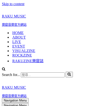
Skip to content
RAKU MUSIC
樂窟音樂官方網站
HOME
ABOUT
LIVE
EVENT
VISUALZINE
ROCKZINE
RAKUZINE樂窟誌
Search for...
RAKU MUSIC
樂窟音樂官方網站
Navigation Menu
Navigation Menu