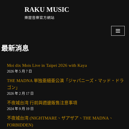
RAKU MUSIC
Skip
樂窟音樂官方網站
to
content
最新消息
Moi dix Mois Live in Taipei 2026 with Kaya
2026 年 5 月 7 日
THE MADNA 単独亜細亜公演「ジャパニーズ・マッド・ドラ
ゴン」
2026 年 2 月 17 日
不夜城台湾 行前與週邊販售注意事項
2024 年 9 月 19 日
不夜城台湾 (NIGHTMARE、ザアザア、THE MADNA、
FORBIDDEN)