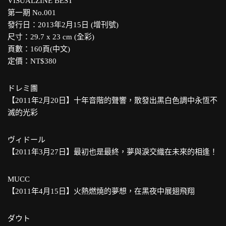
VISUALZINE BEST
第一期 No.001
發行日：2013年2月15日 (增刊號)
尺寸：29.7 x 23 cm (全彩)
頁數：160頁(中文)
定價：NT$380
ドレミ團
【2011年2月20日】十年音階的聲響，散發出黑白色調中永恆不
滅的光彩
ヴィドール
【2011年3月27日】最初也是最終，夢與淚交織在未來的相逢！
MUCC
【2011年4月15日】火熱燃燒的夢想，在黑夜中展翅飛翔
ダウト