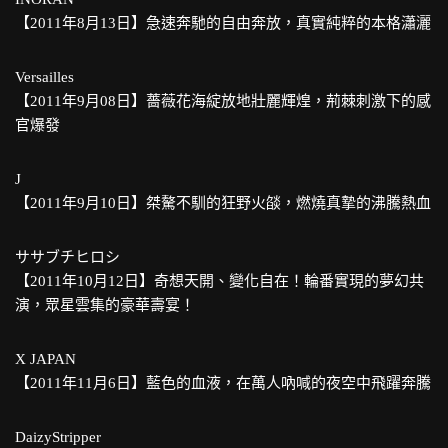
【2011年8月13日】急速奔馳的自由奔放，真實純粹的本格瀟灑
Versailles
【2011年9月08日】薔薇花海綻放地壯麗輝煌，荊棘刺激下的感
官爆發
J
【2011年9月10日】桀驁不馴的狂野火燄，燃燒真摯的沸騰熱血
ササブチヒロシ
【2011年10月12日】奇想天開、變化自在！輪番實現的夢幻共
演，眾星雲集的豪華壽宴！
X JAPAN
【2011年11月6日】藍色的血液，在萬人吶喊的夜空中飛躍奔騰
DaizyStripper