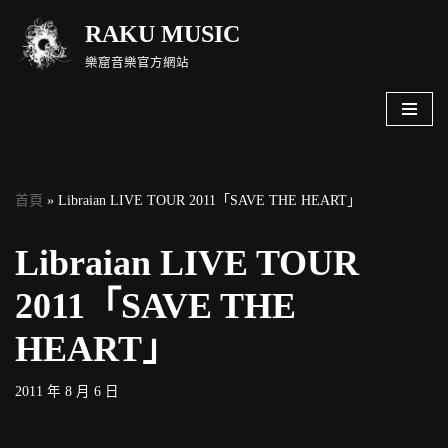
RAKU MUSIC
Skip
樂窟音樂官方網站
to
content
首頁
»
Libraian LIVE TOUR 2011「SAVE THE HEART」
Libraian LIVE TOUR
2011「SAVE THE
HEART」
2011 年 8 月 6 日