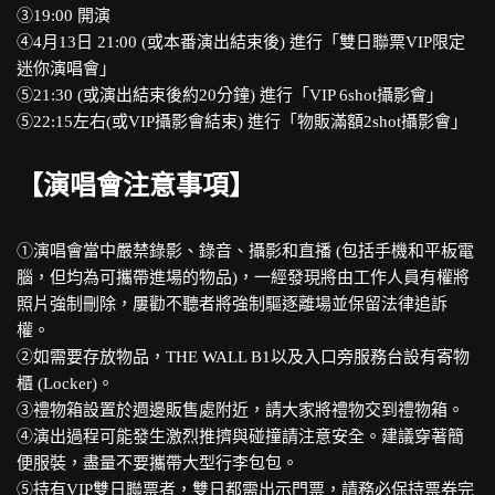
③19:00 開演
④4月13日 21:00 (或本番演出結束後) 進行「雙日聯票VIP限定
迷你演唱會」
⑤21:30 (或演出結束後約20分鐘) 進行「VIP 6shot攝影會」
⑤22:15左右(或VIP攝影會結束) 進行「物販滿額2shot攝影會」
【演唱會注意事項】
①演唱會當中嚴禁錄影、錄音、攝影和直播 (包括手機和平板電
腦，但均為可攜帶進場的物品)，一經發現將由工作人員有權將
照片強制刪除，屢勸不聽者將強制驅逐離場並保留法律追訴
權。
②如需要存放物品，THE WALL B1以及入口旁服務台設有寄物
櫃 (Locker)。
③禮物箱設置於週邊販售處附近，請大家將禮物交到禮物箱。
④演出過程可能發生激烈推擠與碰撞請注意安全。建議穿著簡
便服裝，盡量不要攜帶大型行李包包。
⑤持有VIP雙日聯票者，雙日都需出示門票，請務必保持票券完