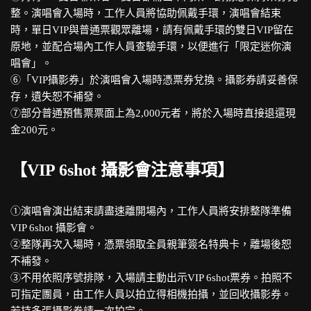
整。演唱會入場時，工作人員將協助佩戴手環，演唱會結束
時，單日VIP與普通票觀眾離場，請有佩戴手環的雙日VIP留在
原地，並配合場內工作人員查驗手環，以便進行「限定迷你演
唱會」。
⑥「VIP攝影券」於演唱會入場時憑票券兌換。攝影券請妥善保
存，遺失恕不補發。
⑦部分普通預售票票面上為2,000元者，將於入場時直接退還現
金200元。
【VIP 6shot 攝影會注意事項】
①演唱會演出結束請盡速離開場內，工作人員將安排整隊準備
VIP 6shot 攝影會。
②整隊再次入場時，憑票領取全員親筆簽名特典卡，離場後恕
不補發。
③不用依照序號排隊，入場請主動出示VIP 6shot票券。拍照不
可指定團員，由工作人員以拍立得相機拍攝，並回收攝影券。