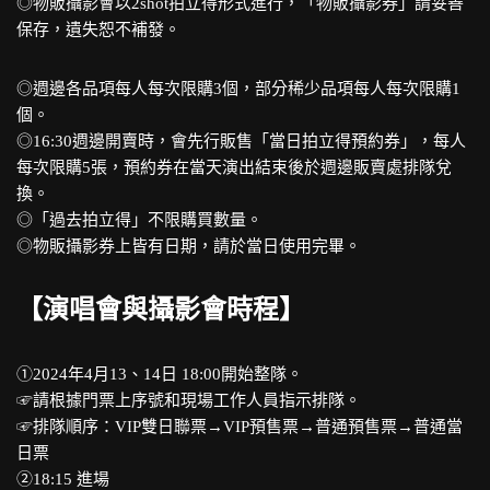
◎物販攝影會以2shot拍立得形式進行，「物販攝影券」請妥善
保存，遺失恕不補發。
◎週邊各品項每人每次限購3個，部分稀少品項每人每次限購1
個。
◎16:30週邊開賣時，會先行販售「當日拍立得預約券」，每人
每次限購5張，預約券在當天演出結束後於週邊販賣處排隊兌
換。
◎「過去拍立得」不限購買數量。
◎物販攝影券上皆有日期，請於當日使用完畢。
【演唱會與攝影會時程】
①2024年4月13、14日 18:00開始整隊。
☞請根據門票上序號和現場工作人員指示排隊。
☞排隊順序：VIP雙日聯票→VIP預售票→普通預售票→普通當
日票
②18:15 進場