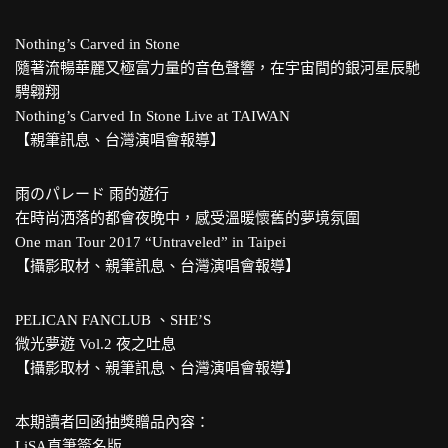
Nothing’s Carved in Stone
隨著流暢華麗又極富力量的音色聲響，在宇宙間的銀河星辰馳
騁翱翔
Nothing’s Carved In Stone Live at TAIWAN
【親筆訊息、台灣演唱會報導】
雨のパレード 雨的遊行
在時尚洒落的都會夜晚中，感受溫暖懷舊的夢境氛圍
One man Tour 2017 “Untraveled” in Taipei
【攝影取材、親筆訊息、台灣演唱會報導】
PELICAN FANCLUB 、SHE’S
微光夢遊 Vol.2 夜之吐息
【攝影取材、親筆訊息、台灣演唱會報導】
本期讀者回函抽獎贈品內容：
LiSA直筆簽名版