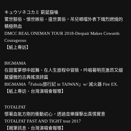
キュウソネコカミ 窮鼠猫噛
驚世駭俗、憤世嫉俗、違世異俗，吊兒啷噹外表下熾烈燃燒的
積極熱血
DMCC REAL ONEMAN TOUR 2018-Despair Makes Cowards
Courageous
【紙上專訪】
BIGMAMA
在甜蜜夢想中起舞、在人生旅程中冒險，吟唱著明亮激昂又細
膩優雅的古典搖滾詩篇
BIGMAMA「Fabula旅行記 in TAIWAN」w/ 滅火器 Fire EX.
【紙上專訪、台灣演唱會報導】
TOTALFAT
懷著血氣方剛的衝動初心，透過音樂撞擊出真情實意
TOTALFAT FAST AND TIGHT tour 2017
【親筆訊息、台灣演唱會報導】