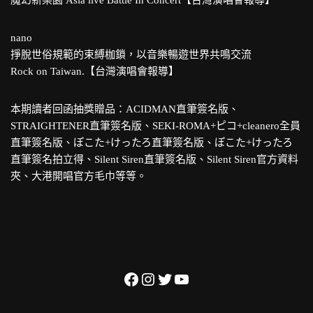
魔幻新樂園 Asia live Battle In Concert【台灣演唱會報導】
nano
掙脫世俗規範的束縛枷鎖，以音樂暢遊世界共鳴交流
Rock on Taiwan.【台灣演唱會報導】
本期讀者回函抽獎贈品：ACIDMAN直筆簽名版、
STRAIGHTENER直筆簽名版、SEKI-ROMA+ピコ+cleanero全員
直筆簽名版、ぽこた+けったろ直筆簽名版、ぽこた+けったろ
直筆簽名拍立得、Silent Siren直筆簽名版、Silent Siren官方資料
夾、大港開唱官方毛巾等等。