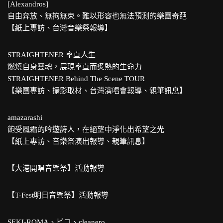
[Alexandros]
自由奔放、無拘無束。難以形容也無法預測的樂團奇葩
【紙上專訪、台灣音樂祭報導】
STRAIGHTENER 率直人生
燃燒自身靈魂，展現率直而炙熱的生命力
STRAIGHTENER Behind The Scene TOUR
【樂團專訪、攝影取材、台灣演唱會報導、親筆訊息】
amazarashi
飽受風霜的吟遊詩人，在絕望中淨化出希望之光
【紙上專訪、音樂祭演出報導、親筆訊息】
【大港開唱音樂祭】活動報導
【T-Fest明日音樂祭】活動報導
SEKI-ROMA、ピコ、cleanero