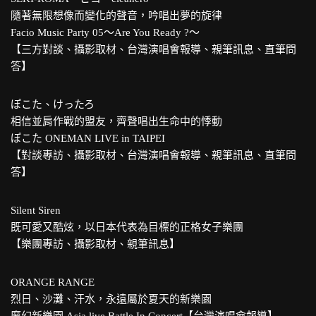
隨著無限想像而變化的聲音，吟唱出夢的旋律
Facio Music Party 05〜Are You Ready ?〜
【三方對談、攝影取材、台灣演唱會報導、親筆訊息、直筆問
答】
ぽこた、けったろ
相信並肩作戰的盟友，齊聲唱出生命中的悸動
ぽこた ONEMAN LIVE in TAIPEI
【對談專訪、攝影取材、台灣演唱會報導、親筆訊息、直筆問
答】
Silent Siren
既可愛又酷炫，以日本代表為目標的正格女子樂團
【樂團專訪、攝影取材、親筆訊息】
ORANGE RANGE
烈日、沙灘、汗水，永遠屬於夏天的新樂園