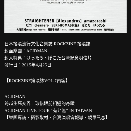
日本搖滾流行文化音樂誌 ROCKZINE 搖滾誌
封面樂團：ACIDMAN
封入特典：けったろ、ぽこた台灣紀念明信片
發行日：2015年4月25日
【ROCKZINE搖滾誌VOL.7內容】
ACIDMAN
跨越生死交界，珍惜眼前相遇的奇蹟
ACIDMAN LIVE TOUR “有と無” IN TAIWAN
【樂團專訪、攝影取材、台灣演唱會報導、親筆訊息】