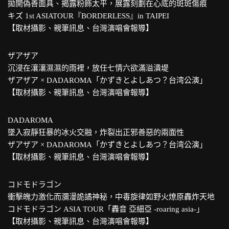
拋開偽善面具、揭露粉飾太平，展露刻劃在心底的斑斑傷痕
キズ 1st ASIATOUR『BORDERLESS』in TAIPEI
【取材攝影、親筆訊息、台灣演唱會報導】
ザアザア
沉浸在瀼瀼濕濕的雨裡，放任七情六欲滿溢潰堤
ザアザア × DADAROMA「かずきとよしあつ？台湾公演」
【取材攝影、親筆訊息、台灣演唱會報導】
DADAROMA
墜入寂靜狂暴的冰火交融，炸裂出正邪善惡的兩面性
ザアザア × DADAROMA「かずきとよしあつ？台湾公演」
【取材攝影、親筆訊息、台灣演唱會報導】
コドモドラゴン
衝擊魄力激化而瀰漫詭譎神秘，中毒旋律如野火燎原轟炸天地
コドモドラゴン ASIA TOUR「轟音 亞細亞 -roaring asia-」
【取材攝影、親筆訊息、台灣演唱會報導】