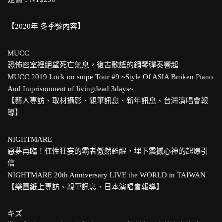
【2020年 冬季號內容】
MUCC
恐怖密室裡絕望死亡氣息，復古歌謠的鋼琴彈奏響起
MUCC 2019 Lock on snipe Tour #9 ~Style Of ASIA Broken Piano
And Imprisonment of livingdead 3days~
【藝人專訪、取材攝影、親筆訊息、新年訊息、台灣演唱會報
導】
NIGHTMARE
惡夢再臨！任性狂妄的霸者傲然甦醒，埋下震撼心神的起爆引
信
NIGHTMARE 20th Anniversary LIVE the WORLD in TAIWAN
【樂團紙上專訪、親筆訊息、日本演唱會報導】
キズ