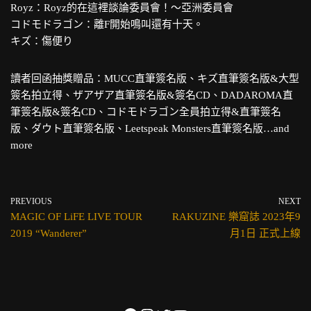
Royz：Royz的在這裡談論委員會！～亞洲委員會
コドモドラゴン：離F開始鳴叫還有十天。
キズ：傷便り
讀者回函抽獎贈品：MUCC直筆簽名版、キズ直筆簽名版&大型
簽名拍立得、ザアザア直筆簽名版&簽名CD、DADAROMA直
筆簽名版&簽名CD、コドモドラゴン全員拍立得&直筆簽名
版、ダウト直筆簽名版、Leetspeak Monsters直筆簽名版…and
more
PREVIOUS
NEXT
MAGIC OF LiFE LIVE TOUR
RAKUZINE 樂窟誌 2023年9
2019 “Wanderer”
月1日 正式上線