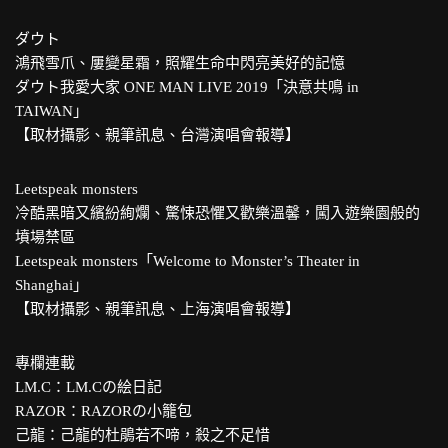
ダウト
鴻飛雪爪、屢變星霜，照耀生命中閃亮美好的記憶
ダウト我愛大家 ONE MAN LIVE 2019「決意共鳴 in
TAIWAN」
【取材攝影、親筆訊息、台灣演唱會報導】
Leetspeak monsters
冷酷黑暗又繽紛絢爛、驚悚恐懼又歡樂溫馨，闖入遊樂園般的
墳場禁區
Leetspeak monsters「Welcome to Monster’s Theater in
Shanghai」
【取材攝影、親筆訊息、上海演唱會報導】
專欄連載
LM.C：LM.Cの絵日記
RAZOR：RAZORの小籠包
己龍：己龍的杜鵑若不啼，殺之不足惜